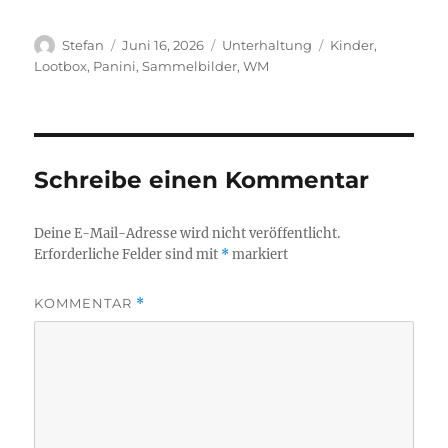
Autor
Veröffentlicht
Kategorien
Schlagwörter
Stefan
Juni 16, 2026
Unterhaltung
Kinder
,
am
Lootbox
,
Panini
,
Sammelbilder
,
WM
Schreibe einen Kommentar
Deine E-Mail-Adresse wird nicht veröffentlicht.
Erforderliche Felder sind mit
*
markiert
KOMMENTAR
*