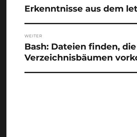
Erkenntnisse aus dem let
Vorheriger
Beitrag:
WEITER
Bash: Dateien finden, di
Nächster
Beitrag:
Verzeichnisbäumen vo