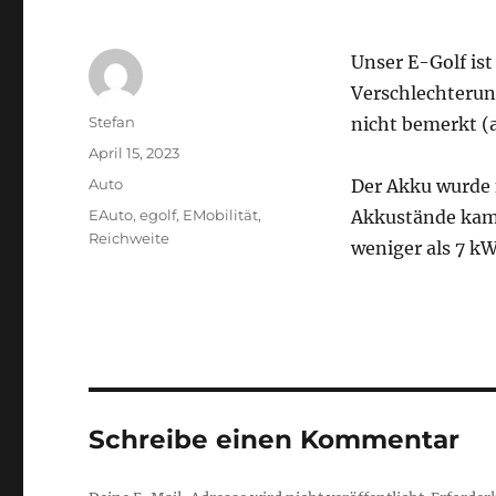
Unser E-Golf ist
Verschlechterun
Autor
Stefan
nicht bemerkt (
Veröffentlicht
April 15, 2023
am
Kategorien
Auto
Der Akku wurde n
Schlagwörter
EAuto
,
egolf
,
EMobilität
,
Akkustände kame
Reichweite
weniger als 7 kW
Schreibe einen Kommentar