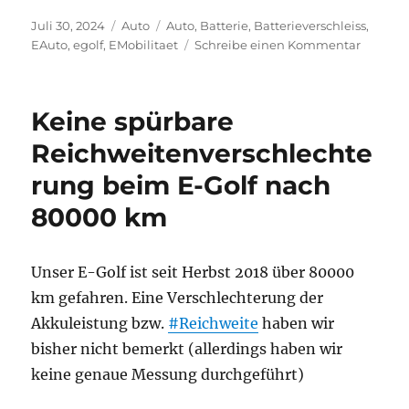
Veröffentlicht
Kategorien
Schlagwörter
Juli 30, 2024
Auto
Auto
,
Batterie
,
Batterieverschleiss
,
am
zu
EAuto
,
egolf
,
EMobilitaet
Schreibe einen Kommentar
eGolf
mit
105
Keine spürbare
000
km
Reichweitenverschlechte
Lauflei
rung beim E-Golf nach
80000 km
Unser E-Golf ist seit Herbst 2018 über 80000
km gefahren. Eine Verschlechterung der
Akkuleistung bzw.
#Reichweite
haben wir
bisher nicht bemerkt (allerdings haben wir
keine genaue Messung durchgeführt)