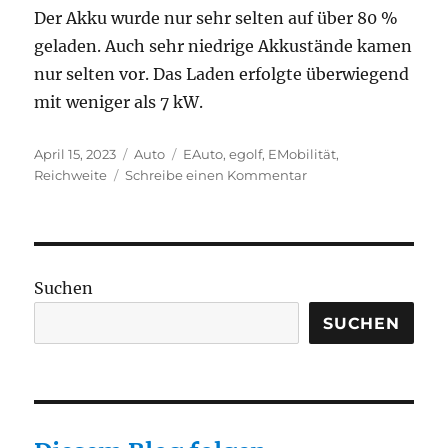
Der Akku wurde nur sehr selten auf über 80 %
geladen. Auch sehr niedrige Akkustände kamen
nur selten vor. Das Laden erfolgte überwiegend
mit weniger als 7 kW.
Veröffentlicht
Kategorien
Schlagwörter
April 15, 2023
Auto
EAuto
,
egolf
,
EMobilität
,
am
zu
Reichweite
Schreibe einen Kommentar
Keine
spürbare
Reichweitenverschle
beim
E-
Suchen
Golf
nach
SUCHEN
80000
km