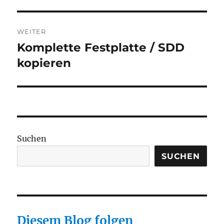
Beitrag:
WEITER
Komplette Festplatte / SDD
Nächster
Beitrag:
kopieren
Suchen
SUCHEN
Diesem Blog folgen