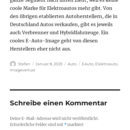
ganze Segment nach unten zieht, weil es keine
coole Marke für Elektroautos mehr gibt. Von
den übrigen etablierten Autoherstellern, die in
Deutschland Autos verkaufen, gibt es jeweils
auch Verbrenner und Hybridfahrzeuge. Ein
cooles E-Auto-Image geht von diesen
Herstellern eher nicht aus.
Autor
Veröffentlicht
Kategorien
Schlagwörter
Stefan
Januar 8, 2025
Auto
EAuto
,
Elektroauto
,
am
Imageverlust
Schreibe einen Kommentar
Deine E-Mail-Adresse wird nicht veröffentlicht.
Erforderliche Felder sind mit
*
markiert