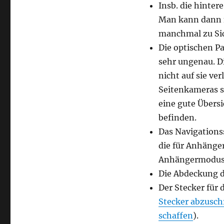
Insb. die hinte
Man kann dann n
manchmal zu Si
Die optischen P
sehr ungenau. Di
nicht auf sie ve
Seitenkameras s
eine gute Übers
befinden.
Das Navigations
die für Anhänge
Anhängermodus 
Die Abdeckung d
Der Stecker für 
Stecker abzuschr
schaffen
).