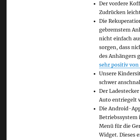
Der vordere Kof
Zudrücken leicht
Die Rekuperation
gebremstem Anhä
nicht einfach a
sorgen, dass nic
des Anhängers g
sehr positiv von
Unsere Kindersit
schwer anschnall
Der Ladestecker
Auto entriegelt 
Die Android-App 
Betriebssystem i
Menü für die Ger
Widget. Dieses e