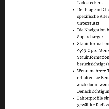
Ladesteckers.
Der Plug and Cha
spezifische Alte
unterstützt.
Die Navigation b
Supercharger.
Stauinformatio
9,99 € pro Mona
Stauinformation
berücksichtigt (e
Wenn mehrere Te
erhalten sie Be
auch dann, wenn 
Benachrichtigun
Fahrerprofile si
gewählte Radiose