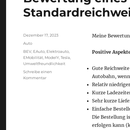
Standardreichwe
Veröffentlicht
Dezember 17, 2023
Meine Bewertun
am
Kategorien
Auto
Schlagwörter
BEV
,
EAuto
,
Elektroauto
,
Positive Aspekte
EMobilität
,
ModelY
,
Tesla
,
Umweltfreundlichkeit
Gute Reichweite
Schreibe einen
Autobahn, wenn 
zu
Kommentar
Bewertung
Relativ niedrige
eines
Kurze Ladezeite
Tesla
Sehr kurze Liefe
Model
Y
Einfache Bestel
mit
Die Bestellung i
Standardreichweite
erfolgen kann (