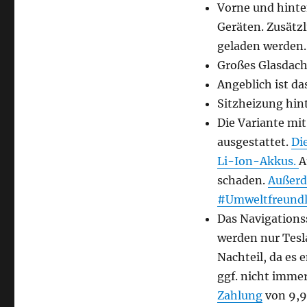
Vorne und hinte
Geräten. Zusätz
geladen werden.
Großes Glasdach
Angeblich ist da
Sitzheizung hin
Die Variante mi
ausgestattet.
Di
Li-Ion-Akkus.
A
schaden.
Außerd
#Umweltfreundli
Das Navigationss
werden nur Tesla
Nachteil, da es 
ggf. nicht immer
Zahlung
von 9,9