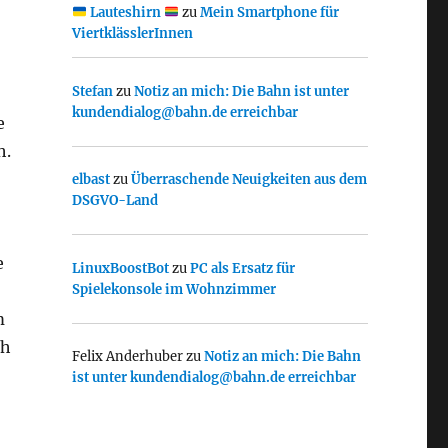
Lauteshirn
zu
Mein Smartphone für
ViertklässlerInnen
Stefan
zu
Notiz an mich: Die Bahn ist unter
kundendialog@bahn.de erreichbar
e
h.
elbast
zu
Überraschende Neuigkeiten aus dem
DSGVO-Land
e
LinuxBoostBot
zu
PC als Ersatz für
Spielekonsole im Wohnzimmer
m
ch
Felix Anderhuber
zu
Notiz an mich: Die Bahn
ist unter kundendialog@bahn.de erreichbar