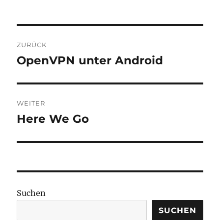
Beitragsnavigation
ZURÜCK
OpenVPN unter Android
Vorheriger
Beitrag:
WEITER
Here We Go
Nächster
Beitrag:
Suchen
SUCHEN