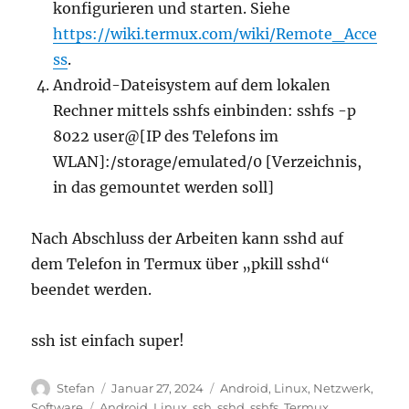
konfigurieren und starten. Siehe
https://wiki.termux.com/wiki/Remote_Acce
ss
.
Android-Dateisystem auf dem lokalen
Rechner mittels sshfs einbinden: sshfs -p
8022 user@[IP des Telefons im
WLAN]:/storage/emulated/0 [Verzeichnis,
in das gemountet werden soll]
Nach Abschluss der Arbeiten kann sshd auf
dem Telefon in Termux über „pkill sshd“
beendet werden.
ssh ist einfach super!
Autor
Veröffentlicht
Kategorien
Stefan
Januar 27, 2024
Android
,
Linux
,
Netzwerk
,
am
Schlagwörter
Software
Android
,
Linux
,
ssh
,
sshd
,
sshfs
,
Termux