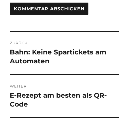
Beitragsnavigation
ZURÜCK
Bahn: Keine Spartickets am
Vorheriger
Beitrag:
Automaten
WEITER
E-Rezept am besten als QR-
Nächster
Beitrag:
Code