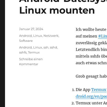
Linux mounten
Veröffentlicht
Januar 27, 2024
Ich wollte heut
am
Kategorien
Android
,
Linux
,
Netzwerk
,
auf meinen
#Li
Software
zuverlässig gek
Schlagwörter
Android
,
Linux
,
ssh
,
sshd
,
Letztendlich bin
sshfs
,
Termux
mittels sshfs üb
Schreibe einen
auch etwas schne
zu
Kommentar
Android-
Dateisystem
Grob gesagt hab
zuverlässig
unter
Linux
Die App
Termux
mounten
droid.org/en/p
Termux unter And