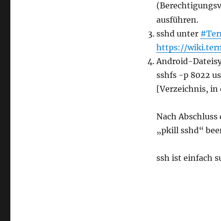
(Berechtigungsv
ausführen.
sshd unter
#Te
https://wiki.t
Android-Dateisy
sshfs -p 8022 u
[Verzeichnis, in
Nach Abschluss 
„pkill sshd“ be
ssh ist einfach s