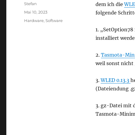
Autor
Stefan
dem ich die
WLE
Veröffentlicht
Mai 10, 2023
folgende Schritt
am
Kategorien
Hardware
,
Software
1. „SetOption78
installiert werd
2.
Tasmota-Min
weil sonst nich
3.
WLED 0.13.3
h
(Dateiendung .g
3. gz-Datei mit
Tasmota-Minimal