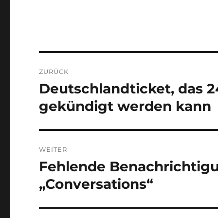
Beitragsnavigation
ZURÜCK
Deutschlandticket, das 
Vorheriger
Beitrag:
gekündigt werden kann
WEITER
Fehlende Benachrichtig
Nächster
Beitrag:
„Conversations“