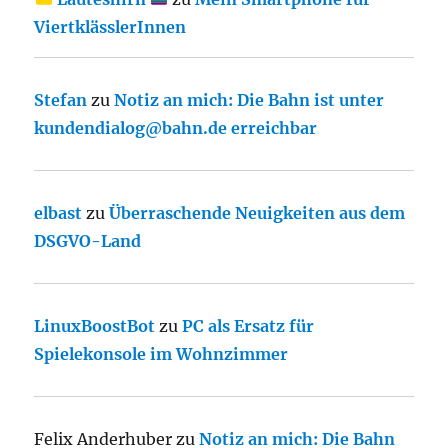
ViertklässlerInnen
Stefan
zu
Notiz an mich: Die Bahn ist unter
kundendialog@bahn.de erreichbar
elbast
zu
Überraschende Neuigkeiten aus dem
DSGVO-Land
LinuxBoostBot
zu
PC als Ersatz für
Spielekonsole im Wohnzimmer
Felix Anderhuber
zu
Notiz an mich: Die Bahn