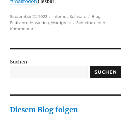
#Mastodon
) lesbar.
Veröffentlicht
Kategorien
Schlagwörter
September 22, 2023
Internet
,
Software
Blog
,
am
Fediverse
,
Mastodon
,
Wordpress
Schreibe einen
zu
Kommentar
ActivityPub
Plugin
aktiviert
Suchen
SUCHEN
Diesem Blog folgen