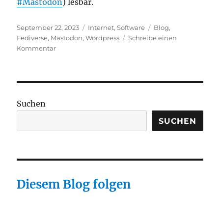
#Mastodon
) lesbar.
Veröffentlicht
Kategorien
Schlagwörter
September 22, 2023
Internet
,
Software
Blog
,
am
Fediverse
,
Mastodon
,
Wordpress
Schreibe einen
zu
Kommentar
ActivityPub
Plugin
aktiviert
Suchen
SUCHEN
Diesem Blog folgen