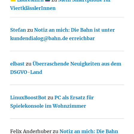
ViertklässlerInnen
Stefan
zu
Notiz an mich: Die Bahn ist unter
kundendialog@bahn.de erreichbar
elbast
zu
Überraschende Neuigkeiten aus dem
DSGVO-Land
LinuxBoostBot
zu
PC als Ersatz für
Spielekonsole im Wohnzimmer
Felix Anderhuber
zu
Notiz an mich: Die Bahn