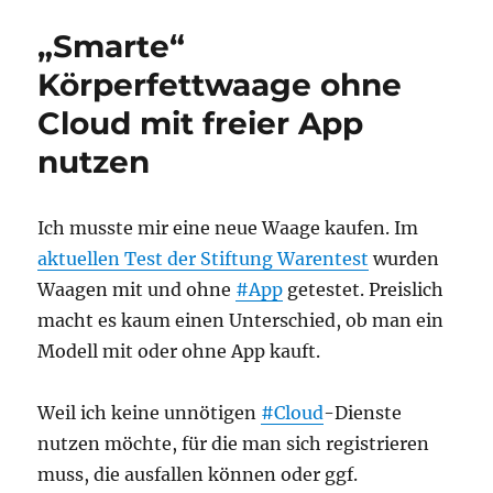
Open-
„Smarte“
Source-
Spiel
Körperfettwaage ohne
im
Cloud mit freier App
Minecraft-
Stil
nutzen
Ich musste mir eine neue Waage kaufen. Im
aktuellen Test der Stiftung Warentest
wurden
Waagen mit und ohne
#App
getestet. Preislich
macht es kaum einen Unterschied, ob man ein
Modell mit oder ohne App kauft.
Weil ich keine unnötigen
#Cloud
-Dienste
nutzen möchte, für die man sich registrieren
muss, die ausfallen können oder ggf.