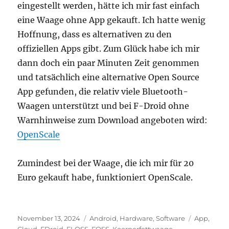
eingestellt werden, hätte ich mir fast einfach
eine Waage ohne App gekauft. Ich hatte wenig
Hoffnung, dass es alternativen zu den
offiziellen Apps gibt. Zum Glück habe ich mir
dann doch ein paar Minuten Zeit genommen
und tatsächlich eine alternative Open Source
App gefunden, die relativ viele Bluetooth-
Waagen unterstützt und bei F-Droid ohne
Warnhinweise zum Download angeboten wird:
OpenScale
Zumindest bei der Waage, die ich mir für 20
Euro gekauft habe, funktioniert OpenScale.
Veröffentlicht
Kategorien
Schlagwör
November 13, 2024
Android
,
Hardware
,
Software
App
,
am