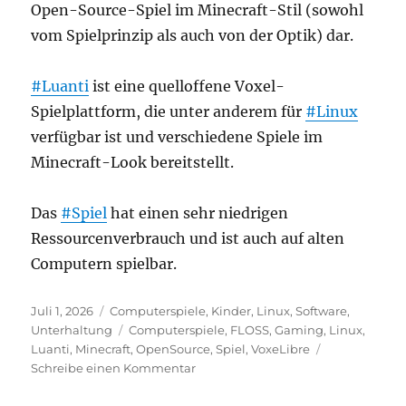
Open-Source-Spiel im Minecraft-Stil (sowohl
vom Spielprinzip als auch von der Optik) dar.
#Luanti
ist eine quelloffene Voxel-
Spielplattform, die unter anderem für
#Linux
verfügbar ist und verschiedene Spiele im
Minecraft-Look bereitstellt.
Das
#Spiel
hat einen sehr niedrigen
Ressourcenverbrauch und ist auch auf alten
Computern spielbar.
Veröffentlicht
Kategorien
Juli 1, 2026
Computerspiele
,
Kinder
,
Linux
,
Software
,
am
Schlagwörter
Unterhaltung
Computerspiele
,
FLOSS
,
Gaming
,
Linux
,
Luanti
,
Minecraft
,
OpenSource
,
Spiel
,
VoxeLibre
zu
Schreibe einen Kommentar
VoxeLibre:
Kostenloses