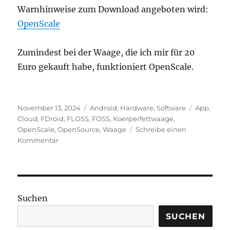
Warnhinweise zum Download angeboten wird:
OpenScale
Zumindest bei der Waage, die ich mir für 20
Euro gekauft habe, funktioniert OpenScale.
Veröffentlicht
Kategorien
Schlagwör
November 13, 2024
Android
,
Hardware
,
Software
App
,
am
Cloud
,
FDroid
,
FLOSS
,
FOSS
,
Koerperfettwaage
,
OpenScale
,
OpenSource
,
Waage
Schreibe einen
zu
Kommentar
„Smarte“
Körperfettwaage
ohne
Cloud
mit
Suchen
freier
App
SUCHEN
nutzen