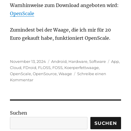
Warnhinweise zum Download angeboten wird:
OpenScale
Zumindest bei der Waage, die ich mir für 20
Euro gekauft habe, funktioniert OpenScale.
Veröffentlicht
Kategorien
Schlagwör
November 13, 2024
Android
,
Hardware
,
Software
App
,
am
Cloud
,
FDroid
,
FLOSS
,
FOSS
,
Koerperfettwaage
,
OpenScale
,
OpenSource
,
Waage
Schreibe einen
zu
Kommentar
„Smarte“
Körperfettwaage
ohne
Cloud
mit
Suchen
freier
App
SUCHEN
nutzen