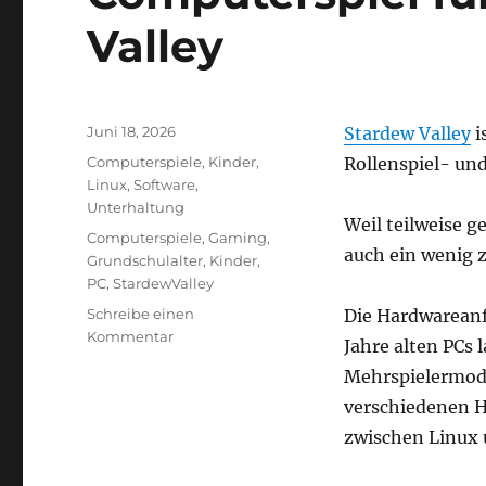
Valley
Veröffentlicht
Juni 18, 2026
Stardew Valley
i
am
Kategorien
Computerspiele
,
Kinder
,
Rollenspiel- un
Linux
,
Software
,
Unterhaltung
Weil teilweise g
Schlagwörter
Computerspiele
,
Gaming
,
auch ein wenig 
Grundschulalter
,
Kinder
,
PC
,
StardewValley
Schreibe einen
Die Hardwareanfo
zu
Kommentar
Jahre alten PCs 
Computerspiel
Mehrspielermodu
für
Kinder:
verschiedenen H
Stardew
zwischen Linux 
Valley