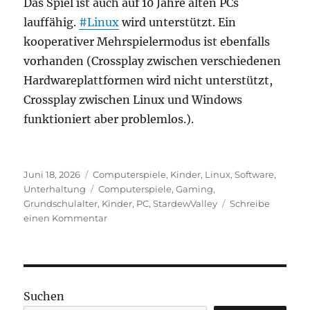
Das Spiel ist auch auf 10 Jahre alten PCs
lauffähig.
#Linux
wird unterstützt. Ein
kooperativer Mehrspielermodus ist ebenfalls
vorhanden (Crossplay zwischen verschiedenen
Hardwareplattformen wird nicht unterstützt,
Crossplay zwischen Linux und Windows
funktioniert aber problemlos.).
Veröffentlicht
Kategorien
Juni 18, 2026
Computerspiele
,
Kinder
,
Linux
,
Software
,
am
Schlagwörter
Unterhaltung
Computerspiele
,
Gaming
,
Grundschulalter
,
Kinder
,
PC
,
StardewValley
Schreibe
zu
einen Kommentar
Computerspiel
für
Kinder:
Stardew
Valley
Suchen