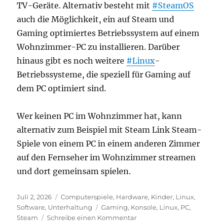
TV-Geräte. Alternativ besteht mit
#SteamOS
auch die Möglichkeit, ein auf Steam und
Gaming optimiertes Betriebssystem auf einem
Wohnzimmer-PC zu installieren. Darüber
hinaus gibt es noch weitere
#Linux
-
Betriebssysteme, die speziell für Gaming auf
dem PC optimiert sind.
Wer keinen PC im Wohnzimmer hat, kann
alternativ zum Beispiel mit Steam Link Steam-
Spiele von einem PC in einem anderen Zimmer
auf den Fernseher im Wohnzimmer streamen
und dort gemeinsam spielen.
Veröffentlicht
Kategorien
Juli 2, 2026
Computerspiele
,
Hardware
,
Kinder
,
Linux
,
am
Schlagwörter
Software
,
Unterhaltung
Gaming
,
Konsole
,
Linux
,
PC
,
zu
Steam
Schreibe einen Kommentar