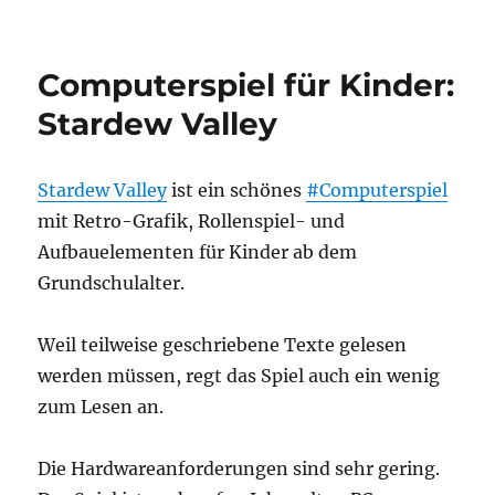
PC
als
Ersatz
Computerspiel für Kinder:
für
Spielekonsole
Stardew Valley
im
Wohnzimmer
Stardew Valley
ist ein schönes
#Computerspiel
mit Retro-Grafik, Rollenspiel- und
Aufbauelementen für Kinder ab dem
Grundschulalter.
Weil teilweise geschriebene Texte gelesen
werden müssen, regt das Spiel auch ein wenig
zum Lesen an.
Die Hardwareanforderungen sind sehr gering.