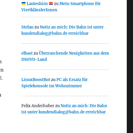
Lauteshirn
zu
Mein Smartphone für
ViertklässlerInnen
Stefan
zu
Notiz an mich: Die Bahn ist unter
kundendialog@bahn.de erreichbar
elbast
zu
Überraschende Neuigkeiten aus dem
DSGVO-Land
n
im
U.
LinuxBoostBot
zu
PC als Ersatz für
Spielekonsole im Wohnzimmer
n
Felix Anderhuber
zu
Notiz an mich: Die Bahn
ist unter kundendialog@bahn.de erreichbar