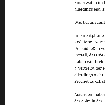
betreiben
Smartwatch im N
allerdings egal z
Was bei uns funk
Im Smartphone b
Vodefone-Netz v
Prepaid-eSim vo
Vorteil, dass s
haben wir direkt
a. vertreibt der
allerdings nich
Freenet zu erhal
Außerdem haben 
der eSim in der 