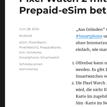
Prepaid-eSim bet
Veröffentlicht
Juni 28, 2024
„Aus Gründen“ w
am
Kategorien
Android
#Smartphone
un
Schlagwörter
eSim
,
PixelWatch
,
ohne Internetzug
PixelWatch2
,
PrepaidKarte
,
einfach, wie m
Sim
,
SimKarte
,
Smartphone
,
Smartwatch
Offenbar kann n
Schreibe einen
zu
Kommentar
werden. Es gibt 
Pixel
Smartwatches ve
Watch
Die Pixel Watch 
2
mit
wird, die nicht f
eigenständiger
Karte im zugehö
Prepaid-
Sim-Karte im Ne
eSim