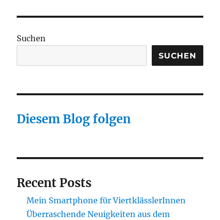
Watch
2
mit
eigenständiger
Suchen
Prepaid-
eSim
SUCHEN
betreiben
Diesem Blog folgen
Recent Posts
Mein Smartphone für ViertklässlerInnen
Überraschende Neuigkeiten aus dem