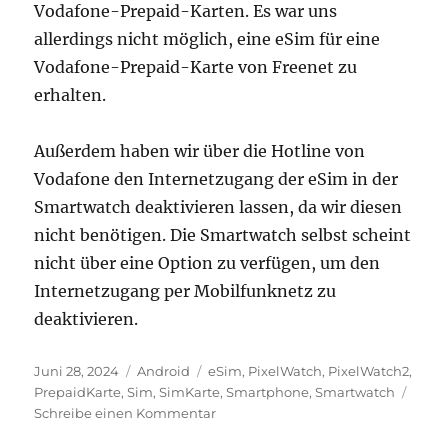
Vodafone-Prepaid-Karten. Es war uns
allerdings nicht möglich, eine eSim für eine
Vodafone-Prepaid-Karte von Freenet zu
erhalten.
Außerdem haben wir über die Hotline von
Vodafone den Internetzugang der eSim in der
Smartwatch deaktivieren lassen, da wir diesen
nicht benötigen. Die Smartwatch selbst scheint
nicht über eine Option zu verfügen, um den
Internetzugang per Mobilfunknetz zu
deaktivieren.
Veröffentlicht
Kategorien
Schlagwörter
Juni 28, 2024
Android
eSim
,
PixelWatch
,
PixelWatch2
,
am
PrepaidKarte
,
Sim
,
SimKarte
,
Smartphone
,
Smartwatch
zu
Schreibe einen Kommentar
Pixel