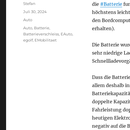
Autor
Stefan
die
#Batterie
fun
Veröffentlicht
Juli 30, 2024
höchstens leicht
am
Kategorien
Auto
den Bordcompute
Schlagwörter
Auto
,
Batterie
,
erhalten).
Batterieverschleiss
,
EAuto
,
egolf
,
EMobilitaet
Die Batterie wur
sehr niedrige La
Schnellladevorgä
Dass die Batteri
allem deshalb in
Batteriekapazitä
doppelte Kapazit
Fahrleistung dop
heutigen Elektro
negativ auf die B