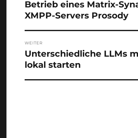
Betrieb eines Matrix-Syn
Vorheriger
Beitrag:
XMPP-Servers Prosody
WEITER
Unterschiedliche LLMs m
Nächster
Beitrag:
lokal starten