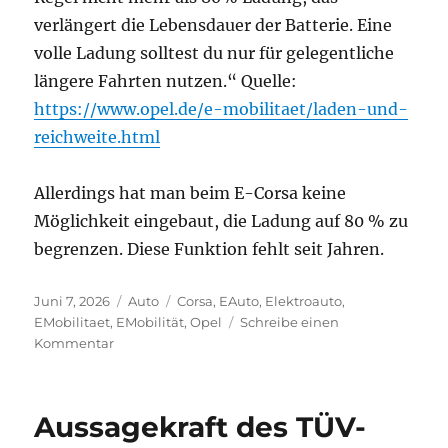
verlängert die Lebensdauer der Batterie. Eine
volle Ladung solltest du nur für gelegentliche
längere Fahrten nutzen.“ Quelle:
https://www.opel.de/e-mobilitaet/laden-und-
reichweite.html
Allerdings hat man beim E-Corsa keine
Möglichkeit eingebaut, die Ladung auf 80 % zu
begrenzen. Diese Funktion fehlt seit Jahren.
Veröffentlicht
Kategorien
Schlagwörter
Juni 7, 2026
Auto
Corsa
,
EAuto
,
Elektroauto
,
am
EMobilitaet
,
EMobilität
,
Opel
Schreibe einen
zu
Kommentar
Scherzkekse
bei
Opel
Aussagekraft des TÜV-