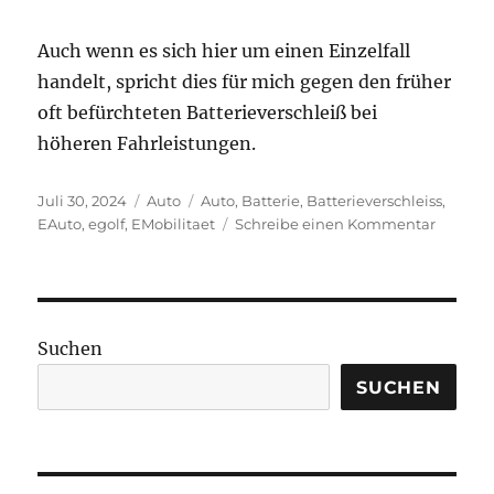
Auch wenn es sich hier um einen Einzelfall
handelt, spricht dies für mich gegen den früher
oft befürchteten Batterieverschleiß bei
höheren Fahrleistungen.
Veröffentlicht
Kategorien
Schlagwörter
Juli 30, 2024
Auto
Auto
,
Batterie
,
Batterieverschleiss
,
am
zu
EAuto
,
egolf
,
EMobilitaet
Schreibe einen Kommentar
eGolf
mit
105
000
km
Suchen
Lauflei
SUCHEN