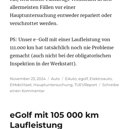
allermeisten Fällen vor einer
Hauptuntersuchung entweder repariert oder
verschrottet werden.
PS: Unser e-Golf mit einer Laufleistung von
111.000 km hat tatsächlich noch nie Probleme
gemacht (auch nicht bei der obligatorischen
Inspektion in der Werkstatt).
Veröffentlicht
Kategorien
Schlagwörter
November 23, 2024
Auto
EAuto
,
egolf
,
Elektroauto
,
am
EMobilitaet
,
Hauptuntersuchung
,
TUEVReport
Schreibe
zu
einen Kommentar
Aussagekraft
des
TÜV-
eGolf mit 105 000 km
Reports
für
Laufleistung
E-