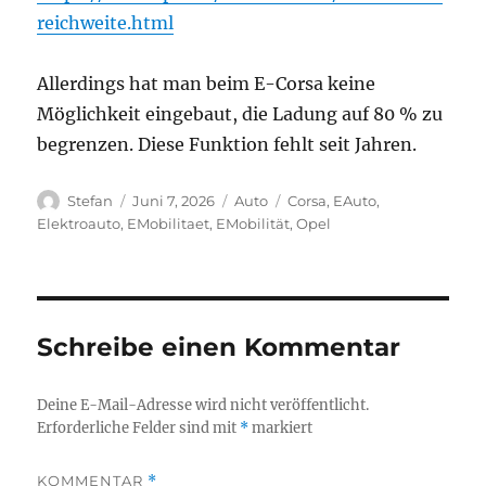
reichweite.html
Allerdings hat man beim E-Corsa keine
Möglichkeit eingebaut, die Ladung auf 80 % zu
begrenzen. Diese Funktion fehlt seit Jahren.
Autor
Veröffentlicht
Kategorien
Schlagwörter
Stefan
Juni 7, 2026
Auto
Corsa
,
EAuto
,
am
Elektroauto
,
EMobilitaet
,
EMobilität
,
Opel
Schreibe einen Kommentar
Deine E-Mail-Adresse wird nicht veröffentlicht.
Erforderliche Felder sind mit
*
markiert
KOMMENTAR
*