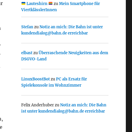
ür
Lauteshirn
zu
Mein Smartphone für
ViertklässlerInnen
Stefan
zu
Notiz an mich: Die Bahn ist unter
n
kundendialog@bahn.de erreichbar
o
.
elbast
zu
Überraschende Neuigkeiten aus dem
DSGVO-Land
LinuxBoostBot
zu
PC als Ersatz für
Spielekonsole im Wohnzimmer
Felix Anderhuber
zu
Notiz an mich: Die Bahn
ist unter kundendialog@bahn.de erreichbar
n,
e