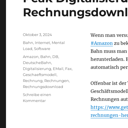
Rechnungsdown
Veröffentlicht
Oktober 3, 2024
Wenn man vers
am
Kategorien
Bahn
,
Internet
,
Mental
#Amazon
zu bek
Load
,
Software
Bahn muss man j
Schlagwörter
Amazon
,
Bahn
,
DB
,
herunterladen. 
DeutscheBahn
,
automatisch per
Digitalisierung
,
EMail
,
Fax
,
Geschaeftsmodell
,
Rechnung
,
Rechnungen
,
Offenbar ist der 
Rechnungsdownload
Geschäftsmodell 
Schreibe einen
Rechnungen aut
zu
Kommentar
Peak
https://www.ge
Digitalisierung
rechnungen-her
in
Deutschland: