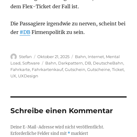
dem Flex-Ticket der Fall ist.
Die Passagiere irgendwie zu nerven, scheint bei
der
#DB
Firmenpolitik zu sein.
Autor
Veröffentlicht
Kategorien
Stefan
Oktober 21, 2025
Bahn
,
Internet
,
Mental
am
Schlagwörter
Load
,
Software
Bahn
,
Darkpattern
,
DB
,
DeutscheBahn
,
Fahrkarte
,
Fahrkartenkauf
,
Gutschein
,
Gutscheine
,
Ticket
,
UX
,
UXDesign
Schreibe einen Kommentar
Deine E-Mail-Adresse wird nicht veröffentlicht.
Erforderliche Felder sind mit
*
markiert