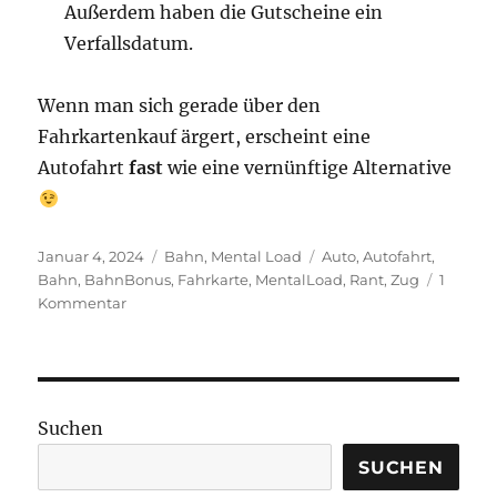
Außerdem haben die Gutscheine ein
Verfallsdatum.
Wenn man sich gerade über den
Fahrkartenkauf ärgert, erscheint eine
Autofahrt
fast
wie eine vernünftige Alternative
Veröffentlicht
Kategorien
Schlagwörter
Januar 4, 2024
Bahn
,
Mental Load
Auto
,
Autofahrt
,
am
Bahn
,
BahnBonus
,
Fahrkarte
,
MentalLoad
,
Rant
,
Zug
1
zu
Kommentar
Fahrkartenkauf
bei
der
Deutschen
Bahn
Suchen
–
ein
SUCHEN
Rant