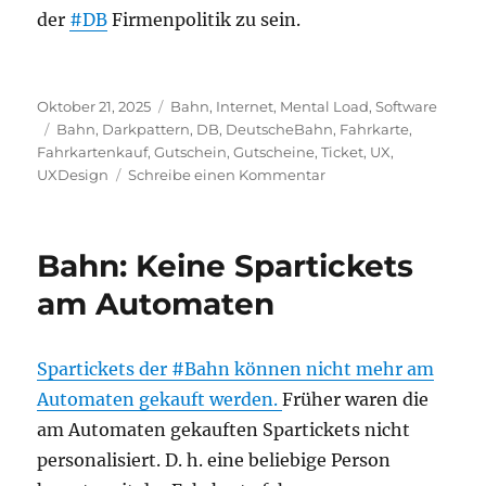
der
#DB
Firmenpolitik zu sein.
Veröffentlicht
Kategorien
Oktober 21, 2025
Bahn
,
Internet
,
Mental Load
,
Software
am
Schlagwörter
Bahn
,
Darkpattern
,
DB
,
DeutscheBahn
,
Fahrkarte
,
Fahrkartenkauf
,
Gutschein
,
Gutscheine
,
Ticket
,
UX
,
zu
UXDesign
Schreibe einen Kommentar
Gutscheine
bei
der
Bahn: Keine Spartickets
Bahn
am Automaten
Spartickets der #Bahn können nicht mehr am
Automaten gekauft werden.
Früher waren die
am Automaten gekauften Spartickets nicht
personalisiert. D. h. eine beliebige Person