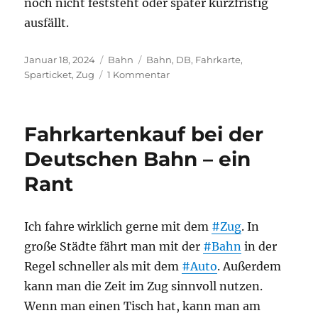
noch nicht feststeht oder später kurzfristig
ausfällt.
Veröffentlicht
Kategorien
Schlagwörter
Januar 18, 2024
Bahn
Bahn
,
DB
,
Fahrkarte
,
am
zu
Sparticket
,
Zug
1 Kommentar
Bahn:
Keine
Spartickets
Fahrkartenkauf bei der
am
Automaten
Deutschen Bahn – ein
Rant
Ich fahre wirklich gerne mit dem
#Zug
. In
große Städte fährt man mit der
#Bahn
in der
Regel schneller als mit dem
#Auto
. Außerdem
kann man die Zeit im Zug sinnvoll nutzen.
Wenn man einen Tisch hat, kann man am