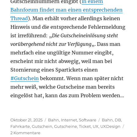
Gutscheinnummern eingibt (
in einem
Bahnforum findet man einen entsprechenden
Thread
). Man erhält vorher allerdings keinen
Hinweis und die entsprechende Fehlermeldung
ist irreführend: „
Die Gutscheineinlösung steht
vorübergehend nicht zur Verfügung
„. Dass man
mehrfach eine ungültige Nummer eingibt,
erscheint mir nicht abwegig, weil man bei
Stornierung eines Spartickets einen
#Gutschein
bekommt. Wenn man später nicht
mehr weiß, welche Gutscheine man bereits
eingelöst hat, kann das zum Problem werden…
Veröffentlicht
Kategorien
Schlagwörter
Oktober 21, 2025
Bahn
,
Internet
,
Software
Bahn
,
DB
,
am
Fahrkarte
,
Gutschein
,
Gutscheine
,
Ticket
,
UX
,
UXDesign
zu
2 Kommentare