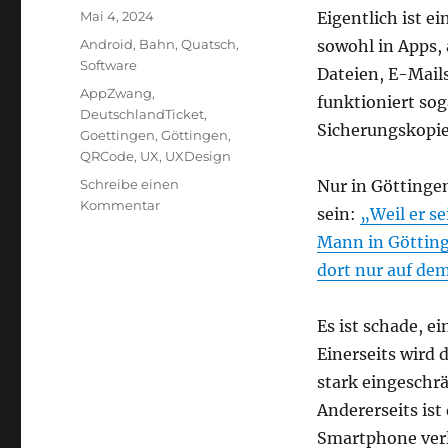
Veröffentlicht
Mai 4, 2024
Eigentlich ist e
am
Kategorien
Android
,
Bahn
,
Quatsch
,
sowohl in Apps,
Software
Dateien, E-Mails
Schlagwörter
AppZwang
,
funktioniert sog
DeutschlandTicket
,
Sicherungskopie
Goettingen
,
Göttingen
,
QRCode
,
UX
,
UXDesign
Schreibe einen
Nur in Göttingen
zu
Kommentar
sein:
„Weil er se
Deutschland-
Mann in Götting
Ticket-
QR-
dort nur auf de
Code
nur
Es ist schade, e
in
App
Einerseits wird
gültig?
stark eingeschrä
Andererseits is
Smartphone verl