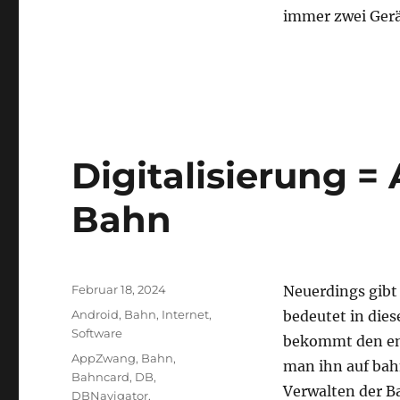
immer zwei Gerä
Digitalisierung 
Bahn
Veröffentlicht
Februar 18, 2024
Neuerdings gibt
am
Kategorien
Android
,
Bahn
,
Internet
,
bedeutet in di
Software
bekommt den en
Schlagwörter
AppZwang
,
Bahn
,
man ihn auf bah
Bahncard
,
DB
,
Verwalten der B
DBNavigator
,