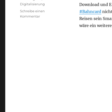
Digitalisierung
Download und E-
Schreibe einen
#Bahncard
nicht
zu
Kommentar
Reisen sein Sma
Digitalisierung
wäre ein weitere
=
App-
Zwang
bei
der
Bahn