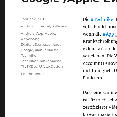
Veröffentlicht
Januar 2, 2026
Die
#Techniker
am
Kategorien
Android
,
Internet
,
Software
volle Funktionsu
Schlagwörter
Android
,
App
,
Apple
,
wenn die
#App
„
AppZwang
,
Krankschreibung
DigitaleSouveraenitaet
,
exklusiv über d
Google
,
Krankenkasse
,
Techniker
,
vertrieben. Die
TechnikerKrankenkasse
,
Account (Lenovo
TK
,
TKDoc
,
UX
,
UXDesign
nicht möglich. D
zu
1 Kommentar
Funktion.
Google-/Apple-
Zwang
bei
Dass eine Onlin
TK-
ist für mich sch
Doc
zertifizierte Vi
browserbasiert 