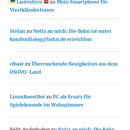
Lauteshirn
zu
Mein Smartphone für
ViertklässlerInnen
Stefan
zu
Notiz an mich: Die Bahn ist unter
kundendialog@bahn.de erreichbar
elbast
zu
Überraschende Neuigkeiten aus dem
DSGVO-Land
LinuxBoostBot
zu
PC als Ersatz für
Spielekonsole im Wohnzimmer
Felix Anderhuber
zu
Notiz an mich: Die Bahn