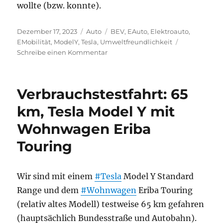
wollte (bzw. konnte).
Veröffentlicht
Kategorien
Schlagwörter
Dezember 17, 2023
Auto
BEV
,
EAuto
,
Elektroauto
,
am
EMobilität
,
ModelY
,
Tesla
,
Umweltfreundlichkeit
zu
Schreibe einen Kommentar
Bewertung
eines
Tesla
Verbrauchstestfahrt: 65
Model
Y
km, Tesla Model Y mit
mit
Wohnwagen Eriba
Standardreichweite
Touring
Wir sind mit einem
#Tesla
Model Y Standard
Range und dem
#Wohnwagen
Eriba Touring
(relativ altes Modell) testweise 65 km gefahren
(hauptsächlich Bundesstraße und Autobahn).