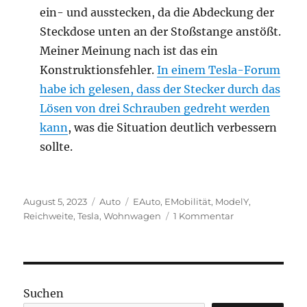
ein- und ausstecken, da die Abdeckung der
Steckdose unten an der Stoßstange anstößt.
Meiner Meinung nach ist das ein
Konstruktionsfehler.
In einem Tesla-Forum
habe ich gelesen, dass der Stecker durch das
Lösen von drei Schrauben gedreht werden
kann
, was die Situation deutlich verbessern
sollte.
Veröffentlicht
Kategorien
Schlagwörter
August 5, 2023
Auto
EAuto
,
EMobilität
,
ModelY
,
am
zu
Reichweite
,
Tesla
,
Wohnwagen
1 Kommentar
Verbrauchstestfa
65
km,
Tesla
Model
Suchen
Y