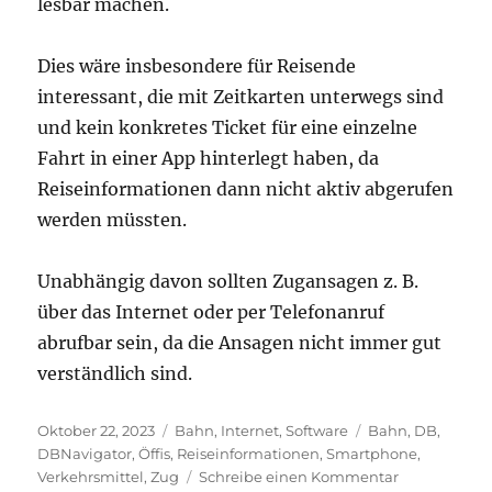
lesbar machen.
Dies wäre insbesondere für Reisende
interessant, die mit Zeitkarten unterwegs sind
und kein konkretes Ticket für eine einzelne
Fahrt in einer App hinterlegt haben, da
Reiseinformationen dann nicht aktiv abgerufen
werden müssten.
Unabhängig davon sollten Zugansagen z. B.
über das Internet oder per Telefonanruf
abrufbar sein, da die Ansagen nicht immer gut
verständlich sind.
Veröffentlicht
Kategorien
Schlagwörter
Oktober 22, 2023
Bahn
,
Internet
,
Software
Bahn
,
DB
,
am
DBNavigator
,
Öffis
,
Reiseinformationen
,
Smartphone
,
zu
Verkehrsmittel
,
Zug
Schreibe einen Kommentar