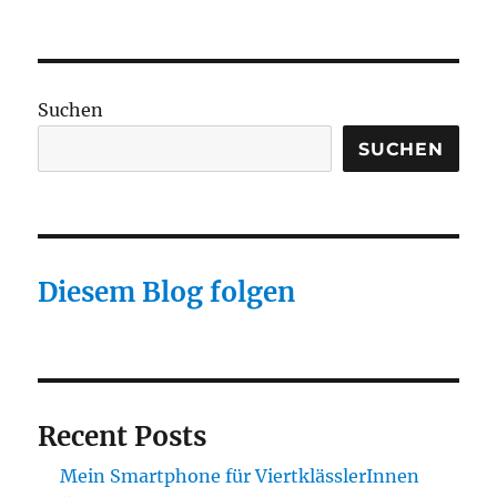
Öffentliche
Verkehrsmitt
sollten
Computern
bzw.
Suchen
Smartphone
kabellos
SUCHEN
Information
bereitstellen
Diesem Blog folgen
Recent Posts
Mein Smartphone für ViertklässlerInnen