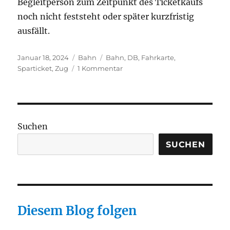
Begleitperson zum Zeitpunkt des Ticketkaufs
noch nicht feststeht oder später kurzfristig
ausfällt.
Veröffentlicht
Kategorien
Schlagwörter
Januar 18, 2024
Bahn
Bahn
,
DB
,
Fahrkarte
,
am
zu
Sparticket
,
Zug
1 Kommentar
Bahn:
Keine
Spartickets
am
Automaten
Suchen
SUCHEN
Diesem Blog folgen