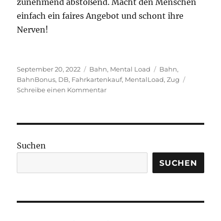
zunehmend abstoßend. Macht den Menschen
einfach ein faires Angebot und schont ihre
Nerven!
Veröffentlicht
Kategorien
Schlagwörter
September 20, 2022
Bahn
,
Mental Load
Bahn
,
am
BahnBonus
,
DB
,
Fahrkartenkauf
,
MentalLoad
,
Zug
zu
Schreibe einen Kommentar
BahnBonus
und
anderer
Rabattunsinn.
Suchen
SUCHEN