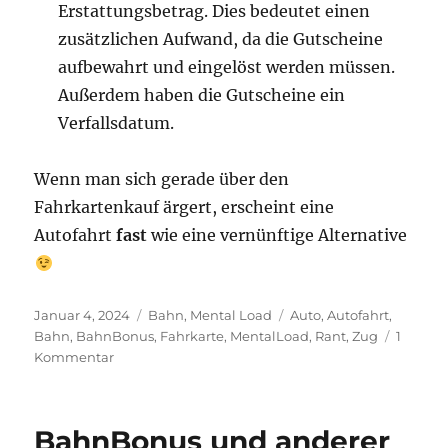
Erstattungsbetrag. Dies bedeutet einen
zusätzlichen Aufwand, da die Gutscheine
aufbewahrt und eingelöst werden müssen.
Außerdem haben die Gutscheine ein
Verfallsdatum.
Wenn man sich gerade über den
Fahrkartenkauf ärgert, erscheint eine
Autofahrt
fast
wie eine vernünftige Alternative
Veröffentlicht
Kategorien
Schlagwörter
Januar 4, 2024
Bahn
,
Mental Load
Auto
,
Autofahrt
,
am
Bahn
,
BahnBonus
,
Fahrkarte
,
MentalLoad
,
Rant
,
Zug
1
zu
Kommentar
Fahrkartenkauf
bei
der
BahnBonus und anderer
Deutschen