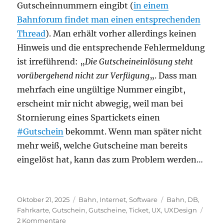
Gutscheinnummern eingibt (
in einem
Bahnforum findet man einen entsprechenden
Thread
). Man erhält vorher allerdings keinen
Hinweis und die entsprechende Fehlermeldung
ist irreführend: „
Die Gutscheineinlösung steht
vorübergehend nicht zur Verfügung
„. Dass man
mehrfach eine ungültige Nummer eingibt,
erscheint mir nicht abwegig, weil man bei
Stornierung eines Spartickets einen
#Gutschein
bekommt. Wenn man später nicht
mehr weiß, welche Gutscheine man bereits
eingelöst hat, kann das zum Problem werden…
Veröffentlicht
Kategorien
Schlagwörter
Oktober 21, 2025
Bahn
,
Internet
,
Software
Bahn
,
DB
,
am
Fahrkarte
,
Gutschein
,
Gutscheine
,
Ticket
,
UX
,
UXDesign
zu
2 Kommentare