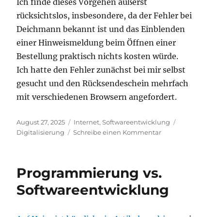
Ich finde dieses Vorgehen äußerst
rücksichtslos, insbesondere, da der Fehler bei
Deichmann bekannt ist und das Einblenden
einer Hinweismeldung beim Öffnen einer
Bestellung praktisch nichts kosten würde.
Ich hatte den Fehler zunächst bei mir selbst
gesucht und den Rücksendeschein mehrfach
mit verschiedenen Browsern angefordert.
Veröffentlicht
Kategorien
Schlagwört
August 27, 2025
Internet
,
Softwareentwicklung
am
zu
Digitalisierung
Schreibe einen Kommentar
Keine
Retoure
bei
Programmierung vs.
Deichmann
möglich
Softwareentwicklung