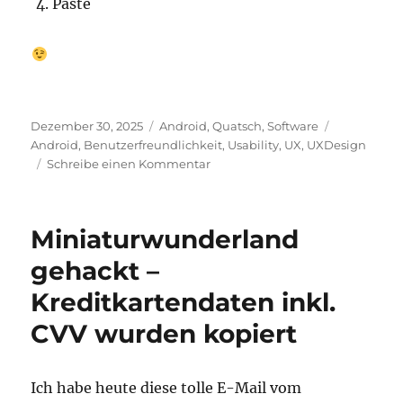
Paste
Veröffentlicht
Kategorien
Schlagwört
Dezember 30, 2025
Android
,
Quatsch
,
Software
am
Android
,
Benutzerfreundlichkeit
,
Usability
,
UX
,
UXDesign
zu
Schreibe einen Kommentar
Copy
and
Paste
Miniaturwunderland
unter
Android
gehackt –
Kreditkartendaten inkl.
CVV wurden kopiert
Ich habe heute diese tolle E-Mail vom