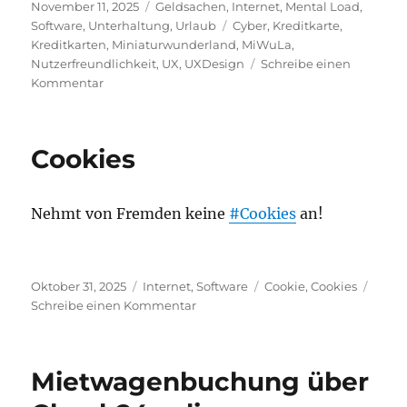
Veröffentlicht
Kategorien
November 11, 2025
Geldsachen
,
Internet
,
Mental Load
,
am
Schlagwörter
Software
,
Unterhaltung
,
Urlaub
Cyber
,
Kreditkarte
,
Kreditkarten
,
Miniaturwunderland
,
MiWuLa
,
Nutzerfreundlichkeit
,
UX
,
UXDesign
Schreibe einen
zu
Kommentar
Miniaturwunderland
gehackt
–
Cookies
Kreditkartendaten
inkl.
CVV
Nehmt von Fremden keine
#Cookies
an!
wurden
kopiert
Veröffentlicht
Kategorien
Schlagwörter
Oktober 31, 2025
Internet
,
Software
Cookie
,
Cookies
am
zu
Schreibe einen Kommentar
Cookies
Mietwagenbuchung über