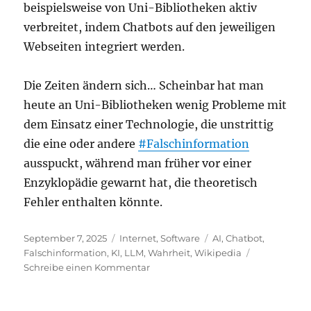
beispielsweise von Uni-Bibliotheken aktiv
verbreitet, indem Chatbots auf den jeweiligen
Webseiten integriert werden.
Die Zeiten ändern sich… Scheinbar hat man
heute an Uni-Bibliotheken wenig Probleme mit
dem Einsatz einer Technologie, die unstrittig
die eine oder andere
#Falschinformation
ausspuckt, während man früher vor einer
Enzyklopädie gewarnt hat, die theoretisch
Fehler enthalten könnte.
Veröffentlicht
Kategorien
Schlagwörter
September 7, 2025
Internet
,
Software
AI
,
Chatbot
,
am
Falschinformation
,
KI
,
LLM
,
Wahrheit
,
Wikipedia
zu
Schreibe einen Kommentar
Das
Aufkommen
von