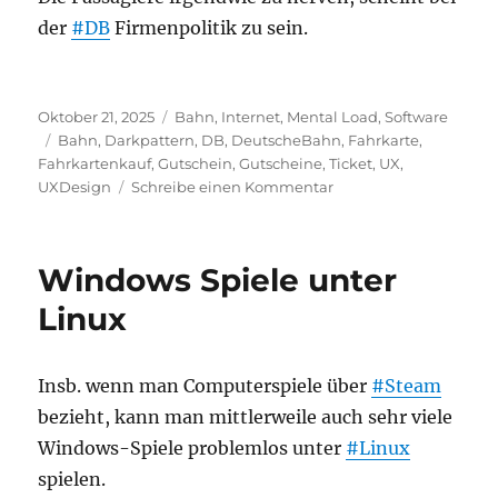
der
#DB
Firmenpolitik zu sein.
Veröffentlicht
Kategorien
Oktober 21, 2025
Bahn
,
Internet
,
Mental Load
,
Software
am
Schlagwörter
Bahn
,
Darkpattern
,
DB
,
DeutscheBahn
,
Fahrkarte
,
Fahrkartenkauf
,
Gutschein
,
Gutscheine
,
Ticket
,
UX
,
zu
UXDesign
Schreibe einen Kommentar
Gutscheine
bei
der
Windows Spiele unter
Bahn
Linux
Insb. wenn man Computerspiele über
#Steam
bezieht, kann man mittlerweile auch sehr viele
Windows-Spiele problemlos unter
#Linux
spielen.