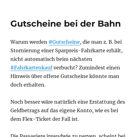
Gutscheineinlösung
bei
der
Gutscheine bei der Bahn
Bahn
gesperrt
Warum werden
#Gutscheine
, die man z. B. bei
Stornierung einer Sparpreis-Fahrkarte erhält,
nicht automatisch beim nächsten
#Fahrkartenkauf
verbucht? Zumindest einen
Hinweis über offene Gutscheine könnte man
doch erhalten.
Noch besser wäre natürlich eine Erstattung des
Geldbetrags auf das eigene Konto, wie es bei
dem Flex-Ticket der Fall ist.
Die Passagiere irgendwie zu nerven, scheint bei