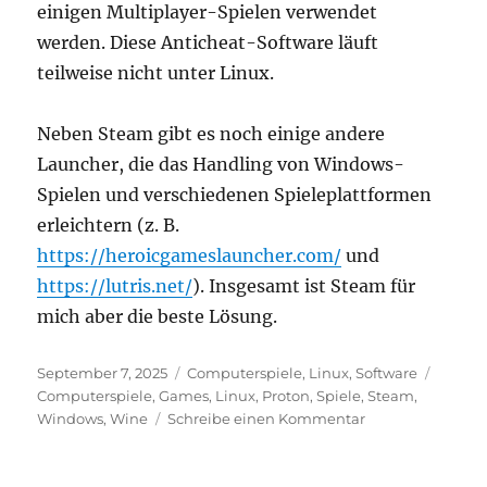
einigen Multiplayer-Spielen verwendet
werden. Diese Anticheat-Software läuft
teilweise nicht unter Linux.
Neben Steam gibt es noch einige andere
Launcher, die das Handling von Windows-
Spielen und verschiedenen Spieleplattformen
erleichtern (z. B.
https://heroicgameslauncher.com/
und
https://lutris.net/
). Insgesamt ist Steam für
mich aber die beste Lösung.
Veröffentlicht
Kategorien
Schlag
September 7, 2025
Computerspiele
,
Linux
,
Software
am
Computerspiele
,
Games
,
Linux
,
Proton
,
Spiele
,
Steam
,
zu
Windows
,
Wine
Schreibe einen Kommentar
Windows
Spiele
unter