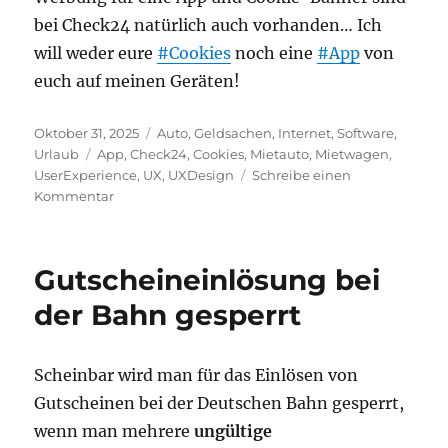
bei Check24 natürlich auch vorhanden… Ich
will weder eure
#Cookies
noch eine
#App
von
euch auf meinen Geräten!
Veröffentlicht
Kategorien
Oktober 31, 2025
Auto
,
Geldsachen
,
Internet
,
Software
,
am
Schlagwörter
Urlaub
App
,
Check24
,
Cookies
,
Mietauto
,
Mietwagen
,
UserExperience
,
UX
,
UXDesign
Schreibe einen
zu
Kommentar
Mietwagenbuchung
über
Check24
Gutscheineinlösung bei
–
die
der Bahn gesperrt
schlimmste
User
Experience
Scheinbar wird man für das Einlösen von
seit
Gutscheinen bei der Deutschen Bahn gesperrt,
langem
wenn man mehrere
ungültige