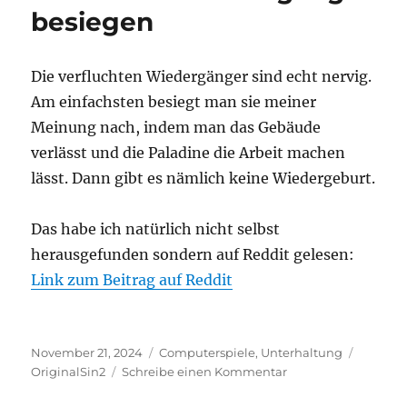
besiegen
keine
E-
Mails
über
Die verfluchten Wiedergänger sind echt nervig.
Strato-
Am einfachsten besiegt man sie meiner
SMTP-
Meinung nach, indem man das Gebäude
Server
verlässt und die Paladine die Arbeit machen
lässt. Dann gibt es nämlich keine Wiedergeburt.
Das habe ich natürlich nicht selbst
herausgefunden sondern auf Reddit gelesen:
Link zum Beitrag auf Reddit
Veröffentlicht
Kategorien
Schlagw
November 21, 2024
Computerspiele
,
Unterhaltung
am
zu
OriginalSin2
Schreibe einen Kommentar
Divinity: