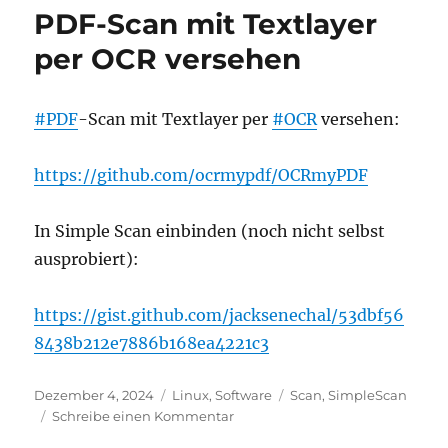
Zangemann
PDF-Scan mit Textlayer
als
Film
per OCR versehen
#PDF
-Scan mit Textlayer per
#OCR
versehen:
https://github.com/ocrmypdf/OCRmyPDF
In Simple Scan einbinden (noch nicht selbst
ausprobiert):
https://gist.github.com/jacksenechal/53dbf56
8438b212e7886b168ea4221c3
Veröffentlicht
Kategorien
Schlagwörter
Dezember 4, 2024
Linux
,
Software
Scan
,
SimpleScan
am
zu
Schreibe einen Kommentar
PDF-