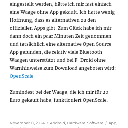
eingestellt werden, hätte ich mir fast einfach
eine Waage ohne App gekauft. Ich hatte wenig
Hoffnung, dass es alternativen zu den
offiziellen Apps gibt. Zum Glück habe ich mir
dann doch ein paar Minuten Zeit genommen
und tatsächlich eine alternative Open Source
App gefunden, die relativ viele Bluetooth-
Waagen unterstützt und bei F-Droid ohne
Warnhinweise zum Download angeboten wird:
OpenScale
Zumindest bei der Waage, die ich mir für 20
Euro gekauft habe, funktioniert OpenScale.
Veröffentlicht
Kategorien
Schlagwör
November 13, 2024
Android
,
Hardware
,
Software
App
,