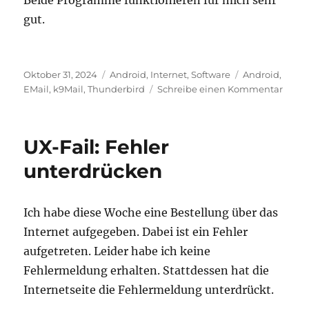
Beide Programme funktionieren für mich sehr
gut.
Veröffentlicht
Kategorien
Schlagwörter
Oktober 31, 2024
Android
,
Internet
,
Software
Android
,
am
zu
EMail
,
k9Mail
,
Thunderbird
Schreibe einen Kommentar
Thund
für
Andro
UX-Fail: Fehler
ist
fertig
unterdrücken
Ich habe diese Woche eine Bestellung über das
Internet aufgegeben. Dabei ist ein Fehler
aufgetreten. Leider habe ich keine
Fehlermeldung erhalten. Stattdessen hat die
Internetseite die Fehlermeldung unterdrückt.