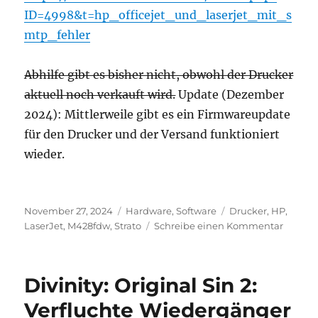
ID=4998&t=hp_officejet_und_laserjet_mit_s
mtp_fehler
Abhilfe gibt es bisher nicht, obwohl der Drucker
aktuell noch verkauft wird.
Update (Dezember
2024): Mittlerweile gibt es ein Firmwareupdate
für den Drucker und der Versand funktioniert
wieder.
Veröffentlicht
Kategorien
Schlagwörter
November 27, 2024
Hardware
,
Software
Drucker
,
HP
,
am
zu
LaserJet
,
M428fdw
,
Strato
Schreibe einen Kommentar
HP
LaserJe
Pro
Divinity: Original Sin 2:
MFP
M428f
Verfluchte Wiedergänger
schickt