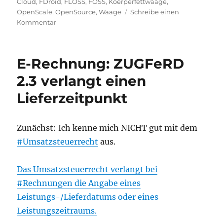
am
Cloud
,
FDroid
,
FLOSS
,
FOSS
,
Koerperfettwaage
,
OpenScale
,
OpenSource
,
Waage
Schreibe einen
zu
Kommentar
„Smarte“
Körperfettwaage
ohne
E-Rechnung: ZUGFeRD
Cloud
mit
2.3 verlangt einen
freier
Lieferzeitpunkt
App
nutzen
Zunächst: Ich kenne mich NICHT gut mit dem
#Umsatzsteuerrecht
aus.
Das Umsatzsteuerrecht verlangt bei
#Rechnungen die Angabe eines
Leistungs-/Lieferdatums oder eines
Leistungszeitraums.