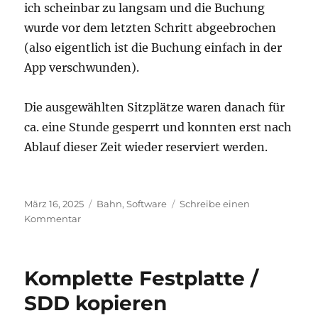
ich scheinbar zu langsam und die Buchung
wurde vor dem letzten Schritt abgeebrochen
(also eigentlich ist die Buchung einfach in der
App verschwunden).
Die ausgewählten Sitzplätze waren danach für
ca. eine Stunde gesperrt und konnten erst nach
Ablauf dieser Zeit wieder reserviert werden.
Veröffentlicht
Kategorien
März 16, 2025
Bahn
,
Software
Schreibe einen
am
zu
Kommentar
DB:
Freigabe
von
Komplette Festplatte /
Sitzplätzen
bei
SDD kopieren
Timeout