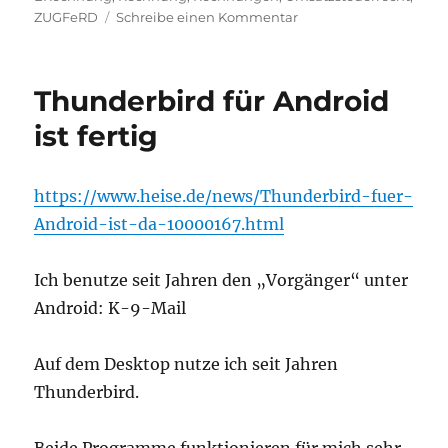
zu
ZUGFeRD
Schreibe einen Kommentar
E-
Rechnung:
ZUGFeRD
Thunderbird für Android
2.3
verlangt
ist fertig
einen
Lieferzeitpunkt
https://www.heise.de/news/Thunderbird-fuer-
Android-ist-da-10000167.html
Ich benutze seit Jahren den „Vorgänger“ unter
Android: K-9-Mail
Auf dem Desktop nutze ich seit Jahren
Thunderbird.