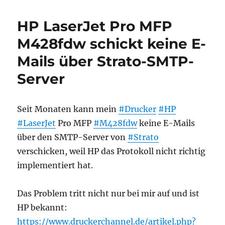
Scan
mit
HP LaserJet Pro MFP
Textlayer
per
M428fdw schickt keine E-
OCR
Mails über Strato-SMTP-
versehen
Server
Seit Monaten kann mein
#Drucker
#HP
#LaserJet
Pro MFP
#M428fdw
keine E-Mails
über den SMTP-Server von
#Strato
verschicken, weil HP das Protokoll nicht richtig
implementiert hat.
Das Problem tritt nicht nur bei mir auf und ist
HP bekannt:
https://www.druckerchannel.de/artikel.php?