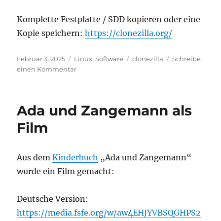
während
Buchung
Komplette Festplatte / SDD kopieren oder eine
Kopie speichern:
https://clonezilla.org/
Veröffentlicht
Kategorien
Schlagwörter
Februar 3, 2025
Linux
,
Software
clonezilla
Schreibe
am
zu
einen Kommentar
Komplette
Festplatte
/
Ada und Zangemann als
SDD
kopieren
Film
Aus dem
Kinderbuch
„Ada und Zangemann“
wurde ein Film gemacht:
Deutsche Version:
https://media.fsfe.org/w/aw4EHJYVBSQGHPS2