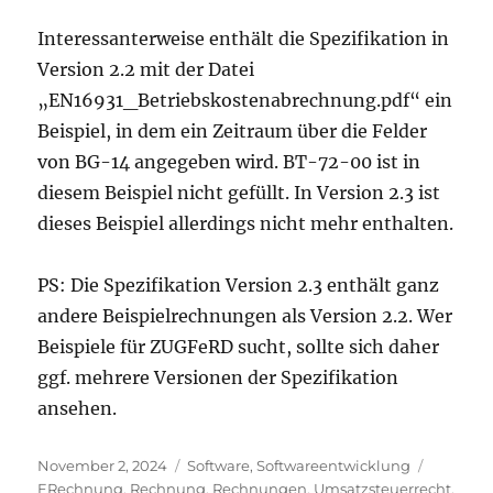
Interessanterweise enthält die Spezifikation in
Version 2.2 mit der Datei
„EN16931_Betriebskostenabrechnung.pdf“ ein
Beispiel, in dem ein Zeitraum über die Felder
von BG-14 angegeben wird. BT-72-00 ist in
diesem Beispiel nicht gefüllt. In Version 2.3 ist
dieses Beispiel allerdings nicht mehr enthalten.
PS: Die Spezifikation Version 2.3 enthält ganz
andere Beispielrechnungen als Version 2.2. Wer
Beispiele für ZUGFeRD sucht, sollte sich daher
ggf. mehrere Versionen der Spezifikation
ansehen.
Veröffentlicht
Kategorien
Schlagw
November 2, 2024
Software
,
Softwareentwicklung
am
ERechnung
,
Rechnung
,
Rechnungen
,
Umsatzsteuerrecht
,