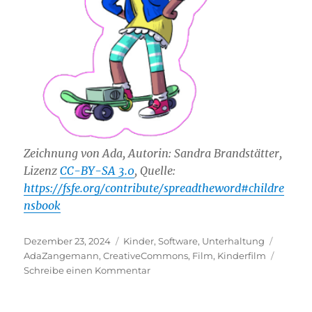
Zeichnung von Ada, Autorin: Sandra Brandstätter,
Lizenz
CC-BY-SA 3.0
, Quelle:
https://fsfe.org/contribute/spreadtheword#childre
nsbook
Veröffentlicht
Kategorien
Schlag
Dezember 23, 2024
Kinder
,
Software
,
Unterhaltung
am
AdaZangemann
,
CreativeCommons
,
Film
,
Kinderfilm
zu
Schreibe einen Kommentar
Ada
und