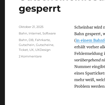
gesperrt
Veröffentlicht
Oktober 21, 2025
Scheinbar wird 
am
Kategorien
Bahn
,
Internet
,
Software
Bahn gesperrt,
Schlagwörter
Bahn
,
DB
,
Fahrkarte
,
(
in einem Bahnf
Gutschein
,
Gutscheine
,
erhält vorher a
Ticket
,
UX
,
UXDesign
Fehlermeldung is
zu
2 Kommentare
vorübergehend ni
Gutscheineinlösung
bei
Nummer eingibt,
der
eines Sparticke
Bahn
mehr weiß, welc
gesperrt
Problem werde