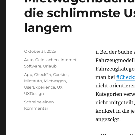
die schlimmste Us
langem
Veröffentlicht
Oktober 31, 2025
1. Bei der Such
am
Kategorien
Auto
,
Geldsachen
,
Internet
,
Fahrzeugmodell 
Software
,
Urlaub
Fahrzeugkategori
Schlagwörter
App
,
Check24
,
Cookies
,
man bei
#Check
Mietauto
,
Mietwagen
,
nicht orientiere
UserExperience
,
UX
,
UXDesign
Kategorien verw
Schreibe einen
nicht mitgeteilt
zu
Kommentar
konkret in die j
Mietwagenbuchung
angezeigt.
über
Check24
–