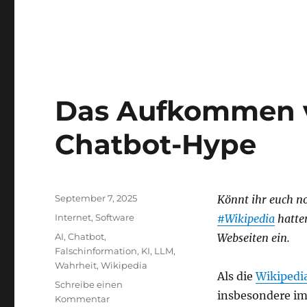
der
Bahn
Das Aufkommen v
Chatbot-Hype
Veröffentlicht
September 7, 2025
Könnt ihr euch no
am
Kategorien
Internet
,
Software
#Wikipedia
hatte
Schlagwörter
AI
,
Chatbot
,
Webseiten ein.
Falschinformation
,
KI
,
LLM
,
Wahrheit
,
Wikipedia
Als die
Wikipedi
Schreibe einen
insbesondere im
zu
Kommentar