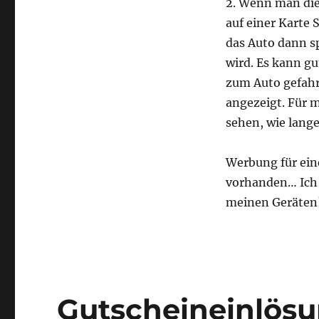
2. Wenn man die
die
auf einer Karte 
schlimmste
User
das Auto dann sp
Experience
wird. Es kann g
seit
zum Auto gefahre
langem
angezeigt. Für m
sehen, wie lange
Werbung für ein
vorhanden… Ich 
meinen Geräten
Gutscheineinlösu