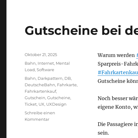
Gutscheine bei d
Veröffentlicht
Oktober 21, 2025
Warum werden
am
Kategorien
Bahn
,
Internet
,
Mental
Sparpreis-Fahrk
Load
,
Software
#Fahrkartenkau
Schlagwörter
Bahn
,
Darkpattern
,
DB
,
Gutscheine könn
DeutscheBahn
,
Fahrkarte
,
Fahrkartenkauf
,
Gutschein
,
Gutscheine
,
Noch besser wäre
Ticket
,
UX
,
UXDesign
eigene Konto, wi
Schreibe einen
zu
Kommentar
Die Passagiere i
Gutscheine
bei
sein.