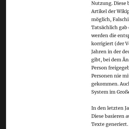
Das
Nutzung. Diese b
Aufkommen
Artikel der Wik
von
möglich, Falsch
Wikipedia
vs.
Tatsächlich gab 
Chatbot-
werden die entsp
Hype
korrigiert (der 
Jahren in der d
gibt, bei dem Ä
Person freigege
Personen nie mi
gekommen. Auch 
System im Große
In den letzten J
Diese basieren 
Texte generiert.